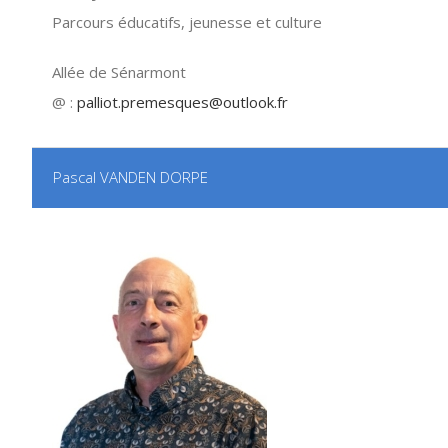
Parcours éducatifs, jeunesse et culture
Allée de Sénarmont
@ :
palliot.premesques@outlook.fr
Pascal VANDEN DORPE