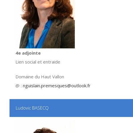
4e adjointe
Lien social et entraide
Domaine du Haut Vallon
@ :
nguislain.premesques@outlook.fr
Ludovic BASECQ