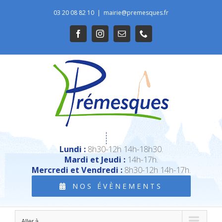
Passer
03 20 08 82 10
|
mairie@premesques.fr
au
Ouvrir la barre d’outils
Facebook
Instagram
Email
Téléphone
contenu
Lundi :
8h30-12h 14h-18h30.
Mardi et Jeudi :
14h-17h.
Mercredi et Vendredi :
8h30-12h 14h-17h.
NOS ÉVÈNEMENTS
Aller à...