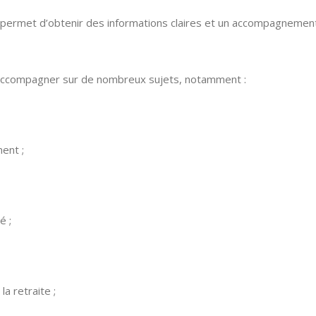
ui permet d’obtenir des informations claires et un accompagnement
 accompagner sur de nombreux sujets, notamment :
ent ;
é ;
a retraite ;