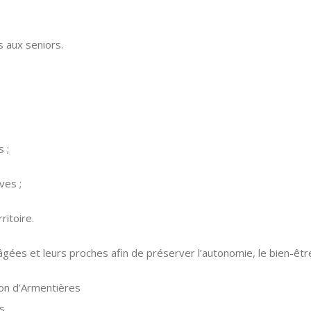
s aux seniors.
 ;
ves ;
ritoire.
ées et leurs proches afin de préserver l’autonomie, le bien-être 
ton d’Armentières
s