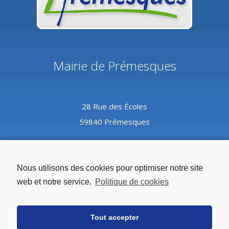
Mairie de Prémesques
28 Rue des Écoles
59840 Prémesques
Coordonnées
Nous utilisons des cookies pour optimiser notre site
web et notre service.
Politique de cookies
Tél :
03.20.08.82.10
Tout accepter
Mail :
mairie@premesques.fr