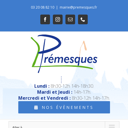
Passer
03 20 08 82 10
|
mairie@premesques.fr
au
Ouvrir la barre d’outils
Facebook
Instagram
Email
Téléphone
contenu
Lundi :
8h30-12h 14h-18h30.
Mardi et Jeudi :
14h-17h.
Mercredi et Vendredi :
8h30-12h 14h-17h.
NOS ÉVÈNEMENTS
Aller à...