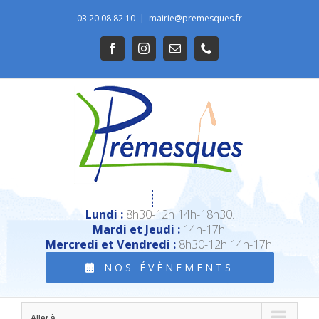
Passer
03 20 08 82 10
|
mairie@premesques.fr
au
Ouvrir la barre d’outils
Facebook
Instagram
Email
Téléphone
contenu
Lundi :
8h30-12h 14h-18h30.
Mardi et Jeudi :
14h-17h.
Mercredi et Vendredi :
8h30-12h 14h-17h.
NOS ÉVÈNEMENTS
Aller à...