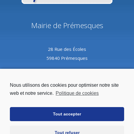
Mairie de Prémesques
28 Rue des Écoles
59840 Prémesques
Coordonnées
Nous utilisons des cookies pour optimiser notre site
web et notre service.
Politique de cookies
Tél :
03.20.08.82.10
Tout accepter
Mail :
mairie@premesques.fr
Tout refuser