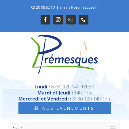
Passer
03 20 08 82 10
|
mairie@premesques.fr
au
Ouvrir la barre d’outils
Facebook
Instagram
Email
Téléphone
contenu
Lundi :
8h30-12h 14h-18h30.
Mardi et Jeudi :
14h-17h.
Mercredi et Vendredi :
8h30-12h 14h-17h.
NOS ÉVÈNEMENTS
Aller à...