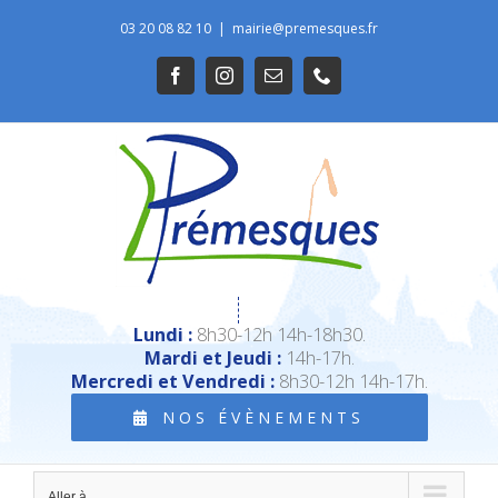
Passer
03 20 08 82 10
|
mairie@premesques.fr
au
Ouvrir la barre d’outils
Facebook
Instagram
Email
Téléphone
contenu
Lundi :
8h30-12h 14h-18h30.
Mardi et Jeudi :
14h-17h.
Mercredi et Vendredi :
8h30-12h 14h-17h.
NOS ÉVÈNEMENTS
Aller à...