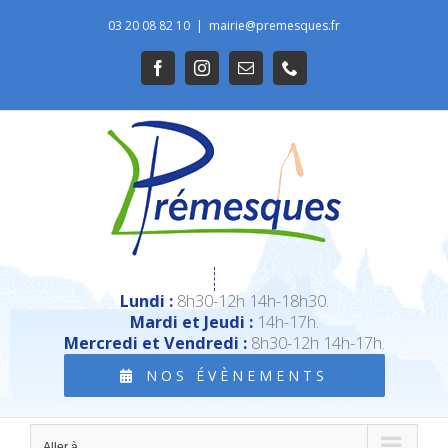
Passer
03 20 08 82 10
|
mairie@premesques.fr
au
Ouvrir la barre d’outils
Facebook
Instagram
Email
Téléphone
contenu
Lundi :
8h30-12h 14h-18h30.
Mardi et Jeudi :
14h-17h.
Mercredi et Vendredi :
8h30-12h 14h-17h.
NOS ÉVÈNEMENTS
Aller à...