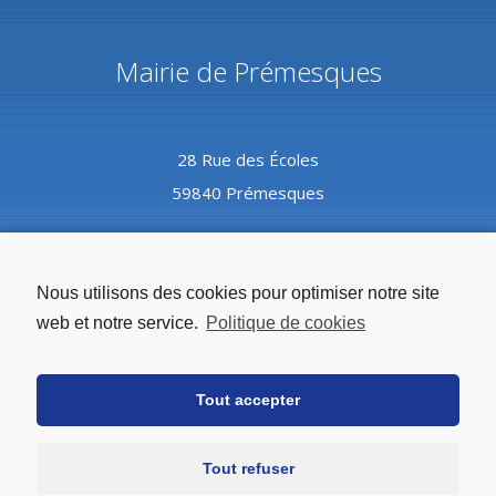
Mairie de Prémesques
28 Rue des Écoles
59840 Prémesques
Coordonnées
Nous utilisons des cookies pour optimiser notre site
web et notre service.
Politique de cookies
Tél :
03.20.08.82.10
Tout accepter
Mail :
mairie@premesques.fr
Tout refuser