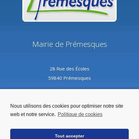
Mairie de Prémesques
28 Rue des Écoles
59840 Prémesques
Coordonnées
Nous utilisons des cookies pour optimiser notre site
web et notre service.
Politique de cookies
Tél :
03.20.08.82.10
Tout accepter
Mail :
mairie@premesques.fr