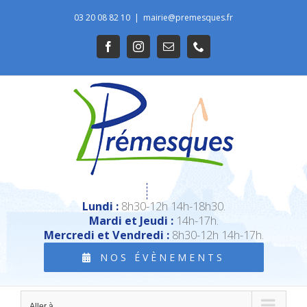
Passer
03 20 08 82 10
|
mairie@premesques.fr
au
Ouvrir la barre d’outils
Facebook
Instagram
Email
Téléphone
contenu
Lundi :
8h30-12h 14h-18h30.
Mardi et Jeudi :
14h-17h.
Mercredi et Vendredi :
8h30-12h 14h-17h.
NOS ÉVÈNEMENTS
Aller à...