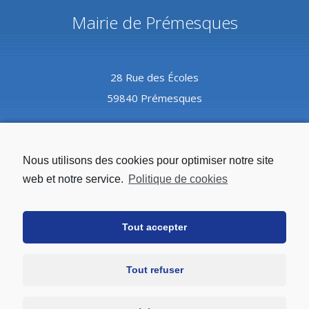
Mairie de Prémesques
28 Rue des Écoles
59840 Prémesques
Coordonnées
Nous utilisons des cookies pour optimiser notre site
web et notre service.
Politique de cookies
Tél :
03.20.08.82.10
Tout accepter
Mail :
mairie@premesques.fr
Tout refuser