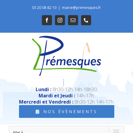
Passer
03 20 08 82 10
|
mairie@premesques.fr
au
Ouvrir la barre d’outils
Facebook
Instagram
Email
Téléphone
contenu
Lundi :
8h30-12h 14h-18h30.
Mardi et Jeudi :
14h-17h.
Mercredi et Vendredi :
8h30-12h 14h-17h.
NOS ÉVÈNEMENTS
Aller à...