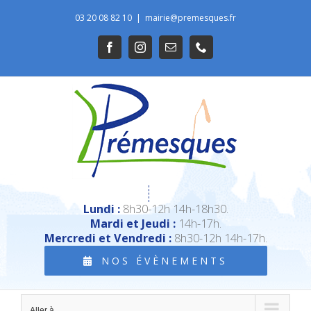
Passer
03 20 08 82 10
|
mairie@premesques.fr
au
Ouvrir la barre d’outils
Facebook
Instagram
Email
Téléphone
contenu
Lundi :
8h30-12h 14h-18h30.
Mardi et Jeudi :
14h-17h.
Mercredi et Vendredi :
8h30-12h 14h-17h.
NOS ÉVÈNEMENTS
Aller à...